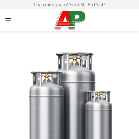
Skip
Chào mừng bạn đến với Khí An Phát !
to
content