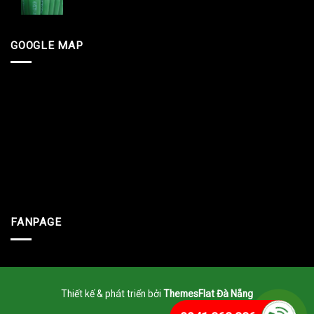
GOOGLE MAP
FANPAGE
Thiết kế & phát triển bởi
ThemesFlat Đà Nẵng