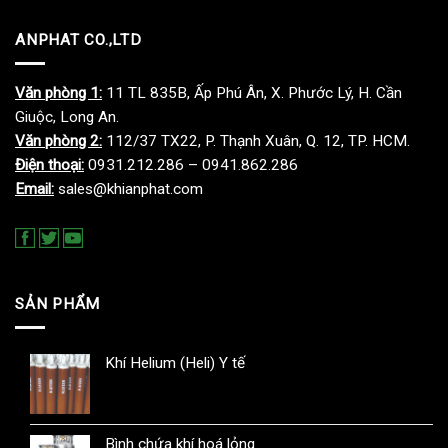
ANPHAT CO.,LTD
Văn phòng 1:
11 TL 835B, Ấp Phú Ân, X. Phước Lý, H. Cần
Giuộc, Long An.
Văn phòng 2:
112/37 TX22, P. Thạnh Xuân, Q. 12, TP. HCM.
Điện thoại:
0931.212.286 – 0941.862.286
Email:
sales@khianphat.com
SẢN PHẨM
Khí Helium (Heli) Y tế
Bình chứa khí hoá lỏng