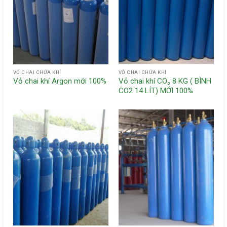
VỎ CHAI CHỨA KHÍ
VỎ CHAI CHỨA KHÍ
Vỏ chai khí Argon mới 100%
Vỏ chai khí CO₂ 8 KG ( BÌNH
CO2 14 LÍT) MỚI 100%