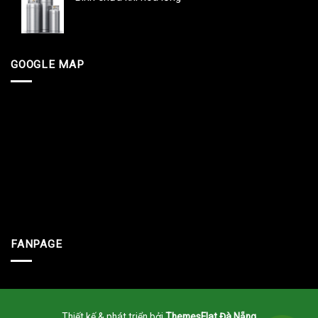
GOOGLE MAP
FANPAGE
Thiết kế & phát triển bởi
ThemesFlat Đà Nẵng