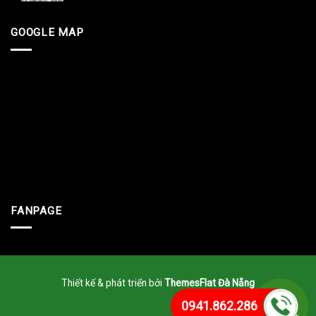
GOOGLE MAP
FANPAGE
Thiết kế & phát triển bởi
ThemesFlat Đà Nẵng
0941.862.286