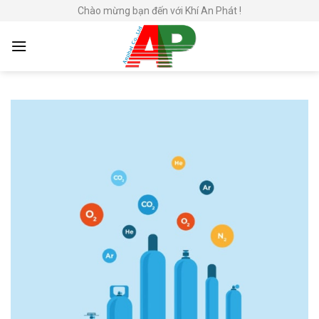
Skip
Chào mừng bạn đến với Khí An Phát !
to
content